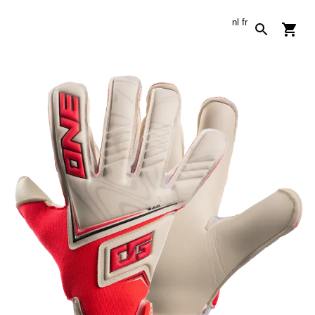
nl
fr