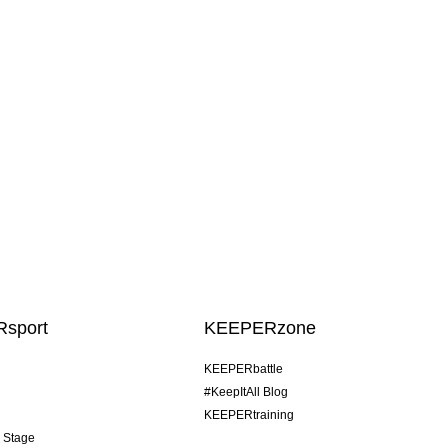
sport
KEEPERzone
KEEPERbattle
#KeepItAll Blog
KEEPERtraining
& Stage