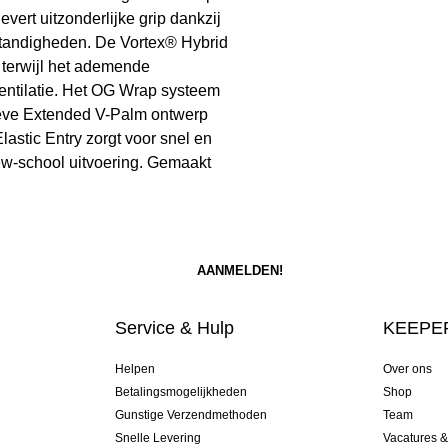
ert uitzonderlijke grip dankzij
mstandigheden. De Vortex® Hybrid
, terwijl het ademende
entilatie. Het OG Wrap systeem
ieve Extended V-Palm ontwerp
lastic Entry zorgt voor snel en
ew-school uitvoering. Gemaakt
Service & Hulp
KEEPER
Helpen
Over ons
Betalingsmogelijkheden
Shop
Gunstige Verzendmethoden
Team
Snelle Levering
Vacatures 