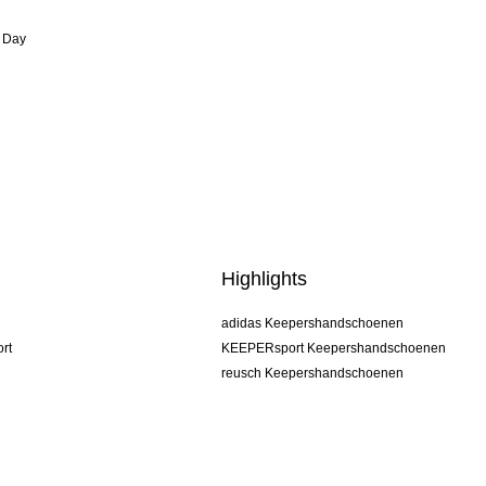
 Day
Highlights
adidas Keepershandschoenen
rt
KEEPERsport Keepershandschoenen
reusch Keepershandschoenen
uhlsport Keepershandschoenen
rehab Keepershandschoenen
keeper
NIKE Keepershandschoenen
PUMA Keepershandschoenen