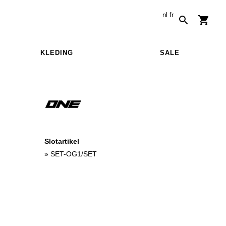
nl
fr
KLEDING
SALE
Slotartikel
»
SET-OG1/SET