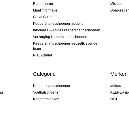
Retourneren
Mission
Maat Informatie
Goalkeeper
Glove Guide
Keepershandschoenen modellen
Informatie & Advies keepershandschoenen
Verzorging keepershandschoenen
Keepershandschoenen met zelfklevende
foam
Nieuwsbrief
Categorie
Merken
Keepershandschoenen
adidas
ng
Voetbalschoenen
KEEPERspo
e
Keepersbroeken
NIKE
Keepershirts
Puma
Keeper Onderkleding Broek
REUSCH
Sells Goal
uhlsport