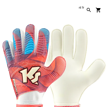
nl
fr