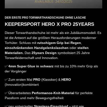
DER ERSTE PRO TORWARTHANDSCHUHE OHNE LASCHE
KEEPERSPORT HERO X PRO 25YEARS
Dieser Torwarthandschuhe ist mehr als ein Jubiläumsmodell. Es
ist die Antwort auf die größten Herausforderungen moderner
Torhüter. Schluss mit
rutschigem Grip bei Regen
,
einschränkenden Handgelenkslaschen
oder
steifen
Materialien.
Das
25years Design
symbolisiert 25 Jahre
Torwartleidenschaft und Innovation.
✅
4mm Super Glue in schwarz
mit bis zu 10% mehr Grip als
der Vorgänger
✅ Zum ersten Mal
PRO
(Klassiker) &
HERO
(Innovation)kombiniert
✅ Überarbeitetes
Performance-Knit-Material
für perfekte
Passform und mehr Bewegungsfreiheit
✅ neu entwickelter
Strapless-Einschlupf
– sitzt wie