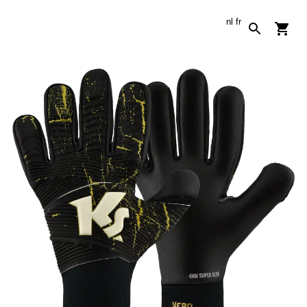
nl
fr