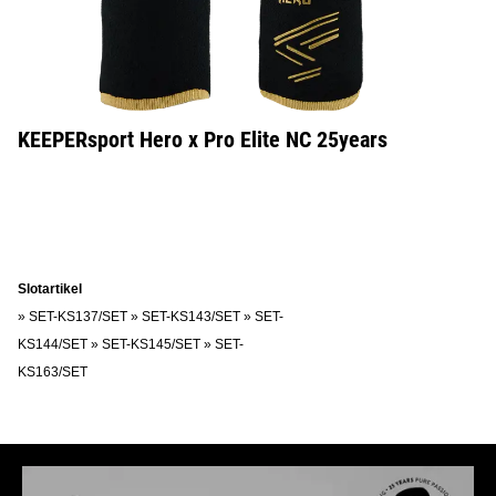
KEEPERsport Hero x Pro Elite NC 25years
Slotartikel
»
SET-KS137/SET
»
SET-KS143/SET
»
SET-
KS144/SET
»
SET-KS145/SET
»
SET-
KS163/SET