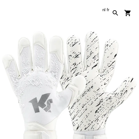
nl
fr