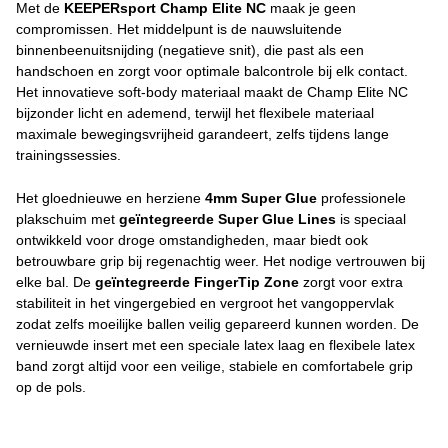
Met de
KEEPERsport Champ Elite NC
maak je geen
compromissen. Het middelpunt is de nauwsluitende
binnenbeenuitsnijding (negatieve snit), die past als een
handschoen en zorgt voor optimale balcontrole bij elk contact.
Het innovatieve soft-body materiaal maakt de Champ Elite NC
bijzonder licht en ademend, terwijl het flexibele materiaal
maximale bewegingsvrijheid garandeert, zelfs tijdens lange
trainingssessies.
Het gloednieuwe en herziene
4mm Super Glue
professionele
plakschuim met
geïntegreerde Super Glue Lines
is speciaal
ontwikkeld voor droge omstandigheden, maar biedt ook
betrouwbare grip bij regenachtig weer. Het nodige vertrouwen bij
elke bal. De
geïntegreerde FingerTip Zone
zorgt voor extra
stabiliteit in het vingergebied en vergroot het vangoppervlak
zodat zelfs moeilijke ballen veilig gepareerd kunnen worden. De
vernieuwde insert met een speciale latex laag en flexibele latex
band zorgt altijd voor een veilige, stabiele en comfortabele grip
op de pols.