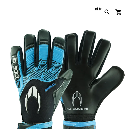
nl
fr