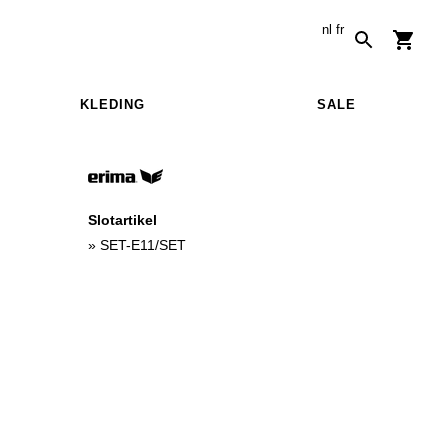
nl
fr
KLEDING
SALE
Slotartikel
»
SET-E11/SET