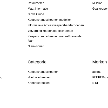
Retourneren
Mission
Maat Informatie
Goalkeeper
Glove Guide
Keepershandschoenen modellen
Informatie & Advies keepershandschoenen
Verzorging keepershandschoenen
Keepershandschoenen met zelfklevende
foam
Nieuwsbrief
Categorie
Merken
Keepershandschoenen
adidas
ng
Voetbalschoenen
KEEPERspo
e
Keepersbroeken
NIKE
Keepershirts
Puma
Keeper Onderkleding Broek
REUSCH
Sells Goal
uhlsport