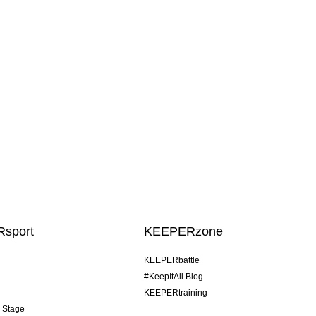
sport
KEEPERzone
KEEPERbattle
#KeepItAll Blog
KEEPERtraining
& Stage