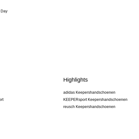
 Day
Highlights
adidas Keepershandschoenen
rt
KEEPERsport Keepershandschoenen
reusch Keepershandschoenen
uhlsport Keepershandschoenen
rehab Keepershandschoenen
keeper
NIKE Keepershandschoenen
PUMA Keepershandschoenen