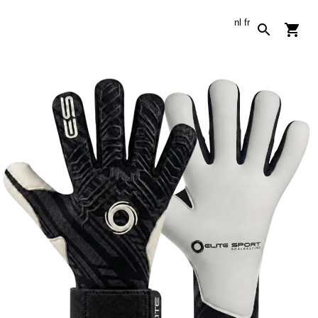
nl
fr