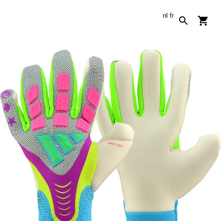
nl
fr