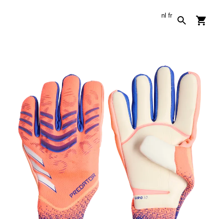
nl
fr