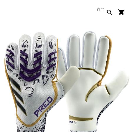
nl
fr