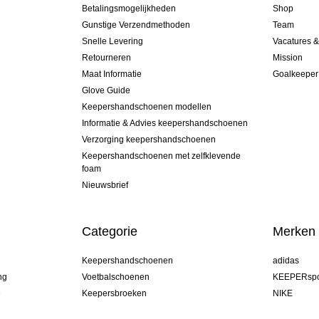
Betalingsmogelijkheden
Shop
Gunstige Verzendmethoden
Team
Snelle Levering
Vacatures 
Retourneren
Mission
Maat Informatie
Goalkeeper
Glove Guide
Keepershandschoenen modellen
Informatie & Advies keepershandschoenen
Verzorging keepershandschoenen
Keepershandschoenen met zelfklevende
foam
Nieuwsbrief
Categorie
Merken
Keepershandschoenen
adidas
ng
Voetbalschoenen
KEEPERspo
e
Keepersbroeken
NIKE
Keepershirts
Puma