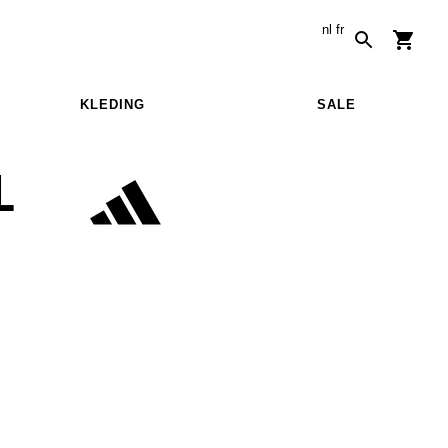
nl
fr
KLEDING
SALE
L