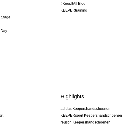
#KeepItAll Blog
KEEPERtraining
& Stage
 Day
Highlights
adidas Keepershandschoenen
rt
KEEPERsport Keepershandschoenen
reusch Keepershandschoenen
uhlsport Keepershandschoenen