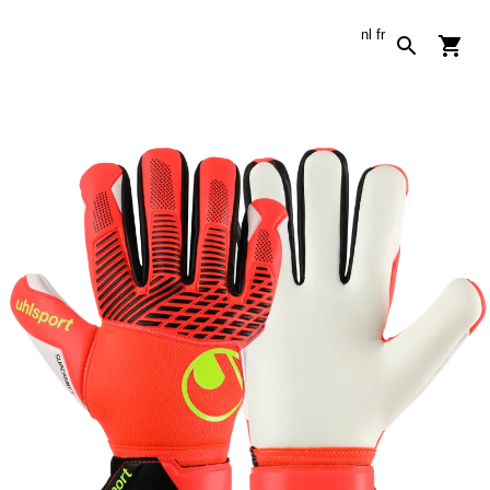
nl
fr