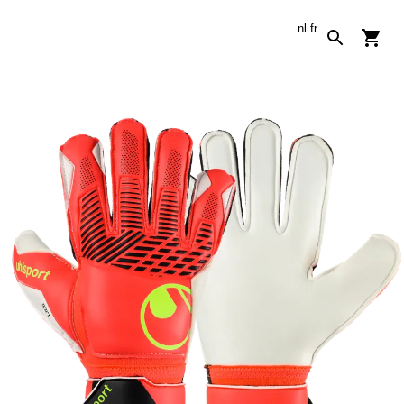
nl
fr