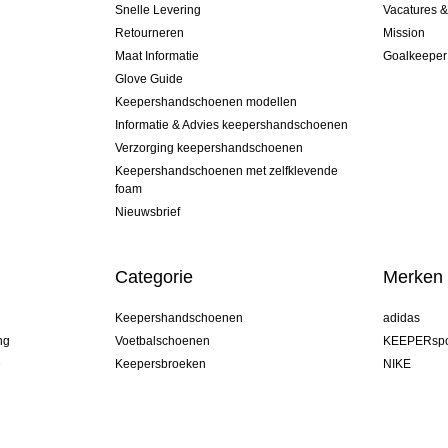
Snelle Levering
Vacatures 
Retourneren
Mission
Maat Informatie
Goalkeeper
Glove Guide
Keepershandschoenen modellen
Informatie & Advies keepershandschoenen
Verzorging keepershandschoenen
Keepershandschoenen met zelfklevende
foam
Nieuwsbrief
Categorie
Merken
Keepershandschoenen
adidas
ng
Voetbalschoenen
KEEPERspo
e
Keepersbroeken
NIKE
Keepershirts
Puma
Keeper Onderkleding Broek
REUSCH
Sells Goal