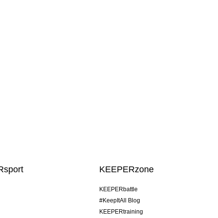
sport
KEEPERzone
KEEPERbattle
#KeepItAll Blog
KEEPERtraining