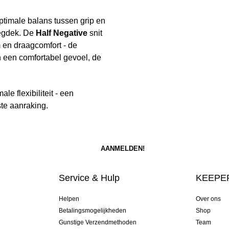
timale balans tussen grip en
wegdek. De
Half Negative
snit
 en draagcomfort - de
 een comfortabel gevoel, de
le flexibiliteit - een
te aanraking.
Service & Hulp
KEEPER
Helpen
Over ons
Betalingsmogelijkheden
Shop
Gunstige Verzendmethoden
Team