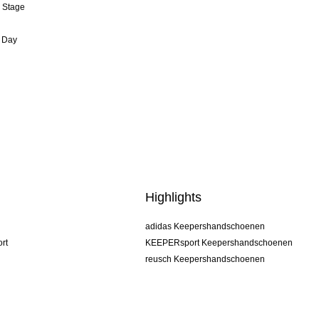
& Stage
 Day
Highlights
adidas Keepershandschoenen
rt
KEEPERsport Keepershandschoenen
reusch Keepershandschoenen
uhlsport Keepershandschoenen
rehab Keepershandschoenen
keeper
NIKE Keepershandschoenen