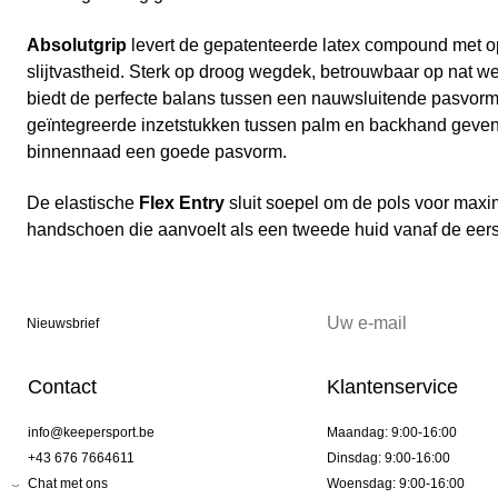
Absolutgrip
levert de gepatenteerde latex compound met op
slijtvastheid. Sterk op droog wegdek, betrouwbaar op nat 
biedt de perfecte balans tussen een nauwsluitende pasvorm
geïntegreerde inzetstukken tussen palm en backhand geven
binnennaad een goede pasvorm.
De elastische
Flex Entry
sluit soepel om de pols voor maxima
handschoen die aanvoelt als een tweede huid vanaf de eers
Nieuwsbrief
Contact
Klantenservice
info@keepersport.be
Maandag: 9:00-16:00
+43 676 7664611
Dinsdag: 9:00-16:00
Chat met ons
Woensdag: 9:00-16:00