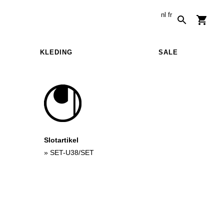
nl
fr
KLEDING
SALE
Slotartikel
»
SET-U38/SET