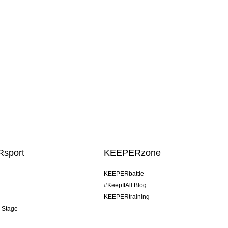
sport
KEEPERzone
KEEPERbattle
#KeepItAll Blog
KEEPERtraining
& Stage