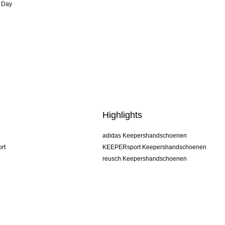
 Day
Highlights
adidas Keepershandschoenen
rt
KEEPERsport Keepershandschoenen
reusch Keepershandschoenen
uhlsport Keepershandschoenen
rehab Keepershandschoenen
keeper
NIKE Keepershandschoenen
PUMA Keepershandschoenen
SELLS Keepershandschoenen