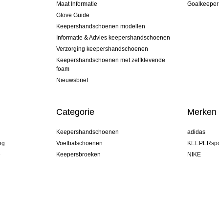
Maat Informatie
Goalkeeper
Glove Guide
Keepershandschoenen modellen
Informatie & Advies keepershandschoenen
Verzorging keepershandschoenen
Keepershandschoenen met zelfklevende
foam
Nieuwsbrief
Categorie
Merken
Keepershandschoenen
adidas
ng
Voetbalschoenen
KEEPERspo
e
Keepersbroeken
NIKE
Keepershirts
Puma
Keeper Onderkleding Broek
REUSCH
Sells Goal
uhlsport
Elite Sport