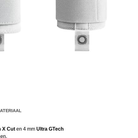
ATERIAAL
h X Cut
en 4 mm
Ultra GTech
den.