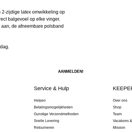
2-zijdige latex omwikkeling op
ect balgevoel op elke vinger.
nd aan, de afneembare polsband
ddag.
Service & Hulp
KEEPER
Helpen
Over ons
Betalingsmogelijkheden
Shop
Gunstige Verzendmethoden
Team
Snelle Levering
Vacatures 
Retourneren
Mission