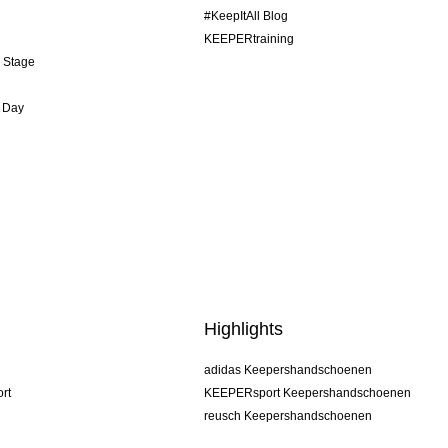
#KeepItAll Blog
KEEPERtraining
& Stage
 Day
Highlights
adidas Keepershandschoenen
rt
KEEPERsport Keepershandschoenen
reusch Keepershandschoenen
uhlsport Keepershandschoenen