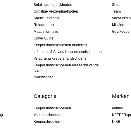
Betalingsmogelijkheden
Shop
Gunstige Verzendmethoden
Team
Snelle Levering
Vacatures 
Retourneren
Mission
Maat Informatie
Goalkeeper
Glove Guide
Keepershandschoenen modellen
Informatie & Advies keepershandschoenen
Verzorging keepershandschoenen
Keepershandschoenen met zelfklevende
foam
Nieuwsbrief
Categorie
Merken
Keepershandschoenen
adidas
ng
Voetbalschoenen
KEEPERspo
e
Keepersbroeken
NIKE
Keepershirts
Puma