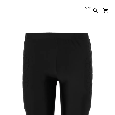
nl
fr