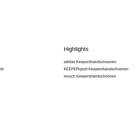
Highlights
adidas Keepershandschoenen
rt
KEEPERsport Keepershandschoenen
reusch Keepershandschoenen
uhlsport Keepershandschoenen
rehab Keepershandschoenen
keeper
NIKE Keepershandschoenen
PUMA Keepershandschoenen
SELLS Keepershandschoenen
Algemene voorwaarden
Impressum