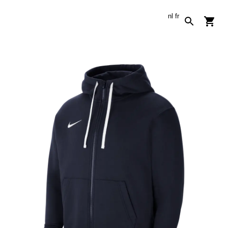
nl
fr