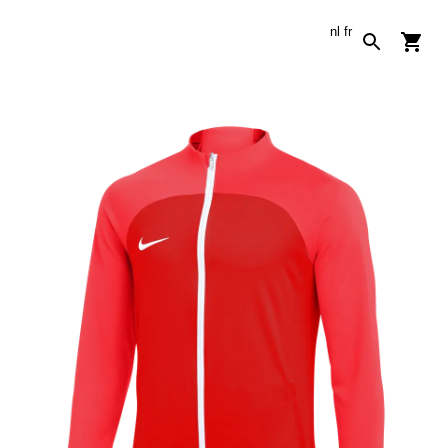
nl
fr