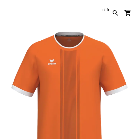
nl
fr