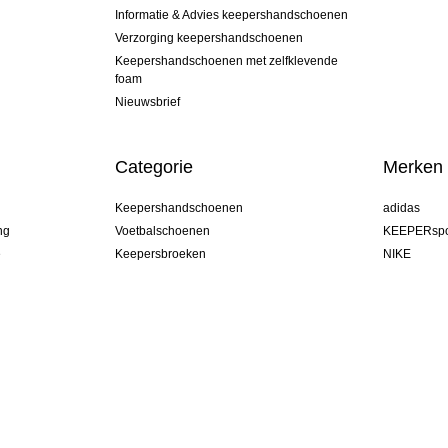
Informatie & Advies keepershandschoenen
Verzorging keepershandschoenen
Keepershandschoenen met zelfklevende
foam
Nieuwsbrief
Categorie
Merken
Keepershandschoenen
adidas
ng
Voetbalschoenen
KEEPERspo
e
Keepersbroeken
NIKE
Keepershirts
Puma
Keeper Onderkleding Broek
REUSCH
Sells Goal
uhlsport
Elite Sport
rehab