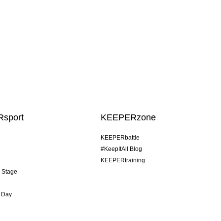
sport
KEEPERzone
KEEPERbattle
#KeepItAll Blog
KEEPERtraining
& Stage
 Day