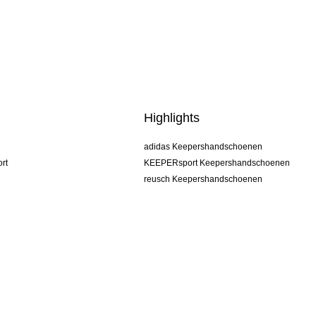
Highlights
adidas Keepershandschoenen
rt
KEEPERsport Keepershandschoenen
reusch Keepershandschoenen
uhlsport Keepershandschoenen
rehab Keepershandschoenen
keeper
NIKE Keepershandschoenen
PUMA Keepershandschoenen
SELLS Keepershandschoenen