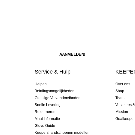
Service & Hulp
KEEPER
Helpen
Over ons
Betalingsmogelijkheden
Shop
Gunstige Verzendmethoden
Team
Snelle Levering
Vacatures 
Retourneren
Mission
Maat Informatie
Goalkeeper
Glove Guide
Keepershandschoenen modellen