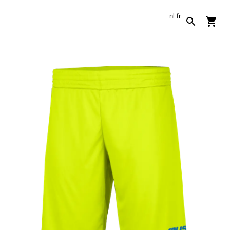
nl
fr