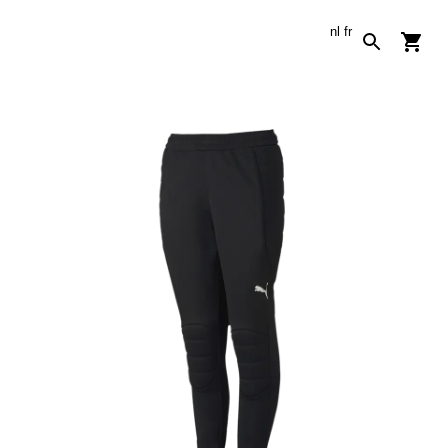
nl
fr