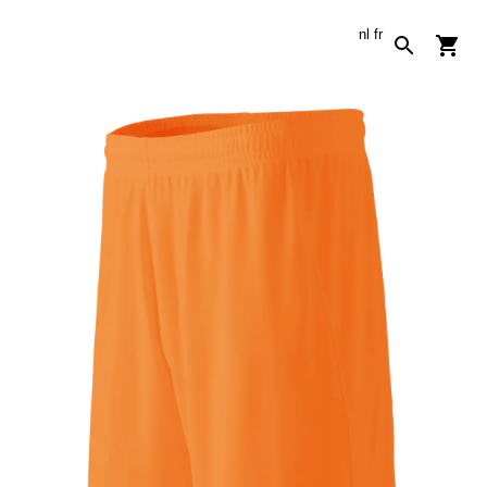
nl
fr