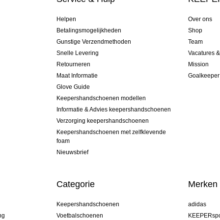
Helpen
Over ons
Betalingsmogelijkheden
Shop
Gunstige Verzendmethoden
Team
Snelle Levering
Vacatures 
Retourneren
Mission
Maat Informatie
Goalkeeper
Glove Guide
Keepershandschoenen modellen
Informatie & Advies keepershandschoenen
Verzorging keepershandschoenen
Keepershandschoenen met zelfklevende
foam
Nieuwsbrief
Categorie
Merken
Keepershandschoenen
adidas
ng
Voetbalschoenen
KEEPERspo