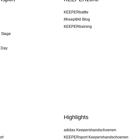
KEEPERbattle
#KeepItAll Blog
KEEPERtraining
& Stage
 Day
Highlights
adidas Keepershandschoenen
rt
KEEPERsport Keepershandschoenen