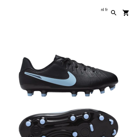
nl
fr