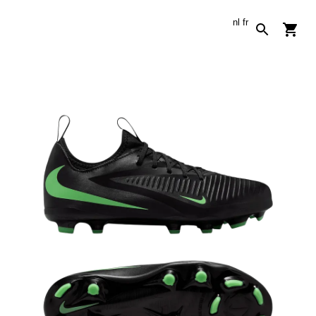
nl
fr