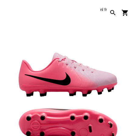
nl
fr