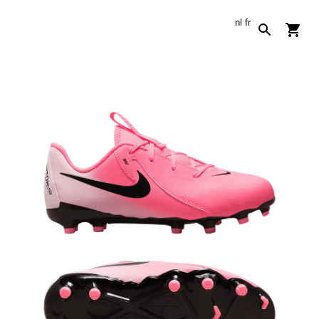
nl
fr