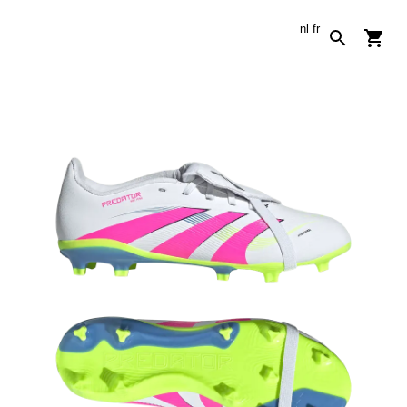
nl
fr