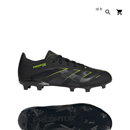
nl
fr