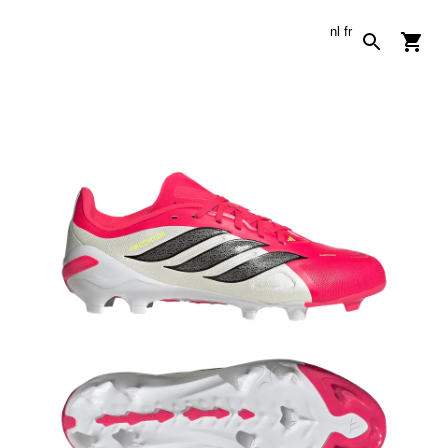
nl
fr