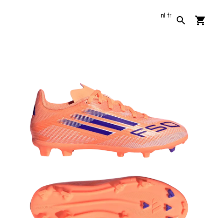
nl
fr