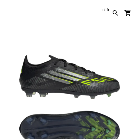
nl
fr