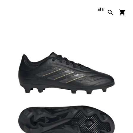
nl
fr