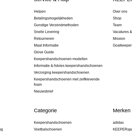
Helpen
Over ons
Betalingsmogelijkheden
Shop
Gunstige Verzendmethoden
Team
Snelle Levering
Vacatures 
Retourneren
Mission
Maat Informatie
Goalkeeper
Glove Guide
Keepershandschoenen modellen
Informatie & Advies keepershandschoenen
Verzorging keepershandschoenen
Keepershandschoenen met zelfklevende
foam
Nieuwsbrief
Categorie
Merken
Keepershandschoenen
adidas
ng
Voetbalschoenen
KEEPERspo