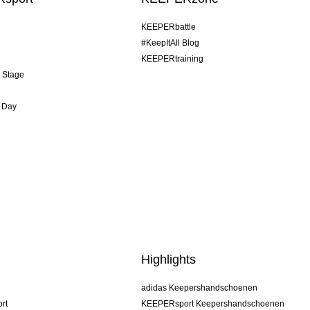
KEEPERbattle
#KeepItAll Blog
KEEPERtraining
& Stage
 Day
Highlights
adidas Keepershandschoenen
rt
KEEPERsport Keepershandschoenen