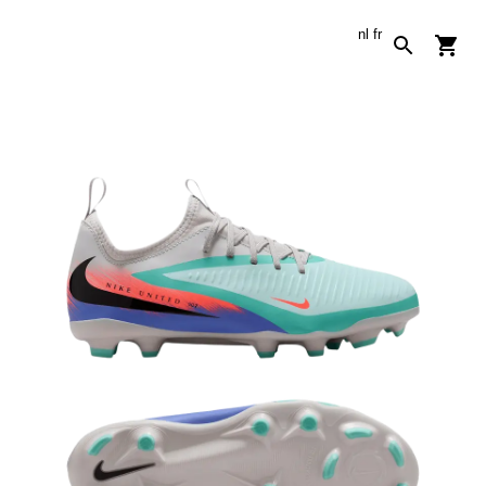
nl
fr