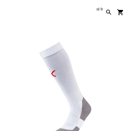
nl
fr