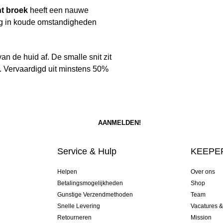
t broek
heeft een nauwe
ing in koude omstandigheden
n de huid af. De smalle snit zit
ek. Vervaardigd uit minstens 50%
Service & Hulp
KEEPER
Helpen
Over ons
Betalingsmogelijkheden
Shop
Gunstige Verzendmethoden
Team
Snelle Levering
Vacatures 
Retourneren
Mission