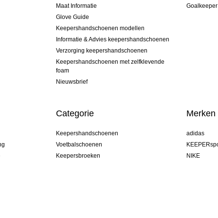
Maat Informatie
Goalkeeper
Glove Guide
Keepershandschoenen modellen
Informatie & Advies keepershandschoenen
Verzorging keepershandschoenen
Keepershandschoenen met zelfklevende
foam
Nieuwsbrief
Categorie
Merken
Keepershandschoenen
adidas
ng
Voetbalschoenen
KEEPERspo
e
Keepersbroeken
NIKE
Keepershirts
Puma
Keeper Onderkleding Broek
REUSCH
Sells Goal
uhlsport
Elite Sport