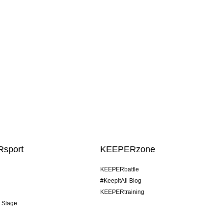
sport
KEEPERzone
KEEPERbattle
#KeepItAll Blog
KEEPERtraining
& Stage