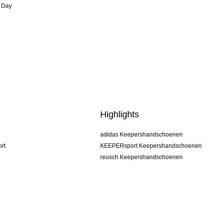
 Day
Highlights
adidas Keepershandschoenen
rt
KEEPERsport Keepershandschoenen
reusch Keepershandschoenen
uhlsport Keepershandschoenen
rehab Keepershandschoenen
keeper
NIKE Keepershandschoenen
PUMA Keepershandschoenen
SELLS Keepershandschoenen