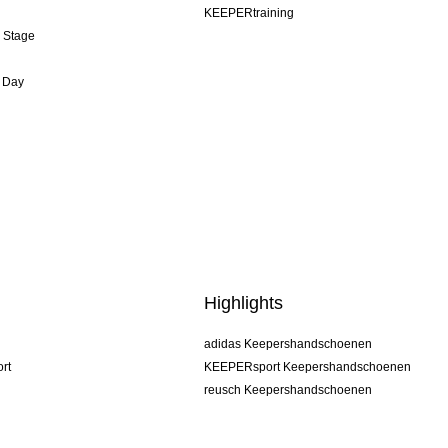
KEEPERtraining
& Stage
 Day
Highlights
adidas Keepershandschoenen
rt
KEEPERsport Keepershandschoenen
reusch Keepershandschoenen
uhlsport Keepershandschoenen
rehab Keepershandschoenen