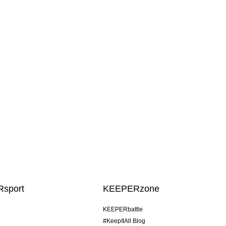
sport
KEEPERzone
KEEPERbattle
#KeepItAll Blog