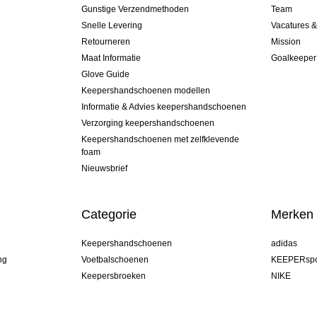
Gunstige Verzendmethoden
Team
Snelle Levering
Vacatures 
Retourneren
Mission
Maat Informatie
Goalkeeper
Glove Guide
Keepershandschoenen modellen
Informatie & Advies keepershandschoenen
Verzorging keepershandschoenen
Keepershandschoenen met zelfklevende
foam
Nieuwsbrief
Categorie
Merken
Keepershandschoenen
adidas
ng
Voetbalschoenen
KEEPERspo
e
Keepersbroeken
NIKE
Keepershirts
Puma
Keeper Onderkleding Broek
REUSCH