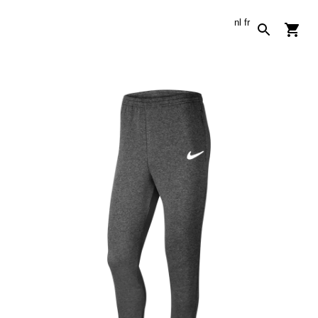
nl
fr