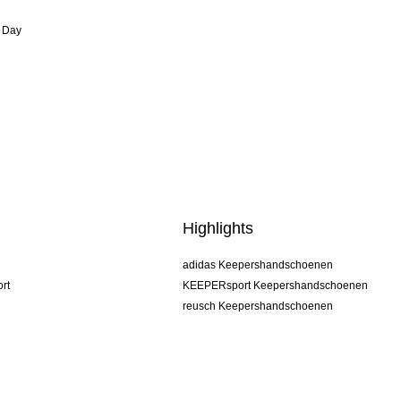
 Day
Highlights
adidas Keepershandschoenen
rt
KEEPERsport Keepershandschoenen
reusch Keepershandschoenen
uhlsport Keepershandschoenen
rehab Keepershandschoenen
keeper
NIKE Keepershandschoenen
PUMA Keepershandschoenen