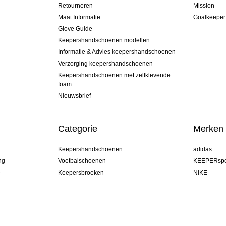
Retourneren
Mission
Maat Informatie
Goalkeeper
Glove Guide
Keepershandschoenen modellen
Informatie & Advies keepershandschoenen
Verzorging keepershandschoenen
Keepershandschoenen met zelfklevende
foam
Nieuwsbrief
Categorie
Merken
Keepershandschoenen
adidas
ng
Voetbalschoenen
KEEPERspo
e
Keepersbroeken
NIKE
Keepershirts
Puma
Keeper Onderkleding Broek
REUSCH
Sells Goal
uhlsport