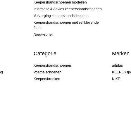
Keepershandschoenen modellen
Informatie & Advies keepershandschoenen
Verzorging keepershandschoenen
Keepershandschoenen met zelfklevende
foam
Nieuwsbrief
Categorie
Merken
Keepershandschoenen
adidas
ng
Voetbalschoenen
KEEPERspo
e
Keepersbroeken
NIKE
Keepershirts
Puma
Keeper Onderkleding Broek
REUSCH
Sells Goal
uhlsport
Elite Sport
rehab