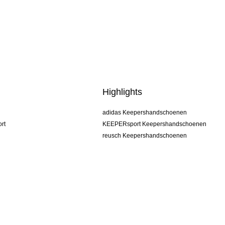
Highlights
adidas Keepershandschoenen
rt
KEEPERsport Keepershandschoenen
reusch Keepershandschoenen
uhlsport Keepershandschoenen
rehab Keepershandschoenen
keeper
NIKE Keepershandschoenen
PUMA Keepershandschoenen
SELLS Keepershandschoenen