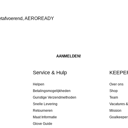
weetafvoerend, AEROREADY
Service & Hulp
KEEPER
Helpen
Over ons
Betalingsmogelijkheden
Shop
Gunstige Verzendmethoden
Team
Snelle Levering
Vacatures 
Retourneren
Mission
Maat Informatie
Goalkeeper
Glove Guide