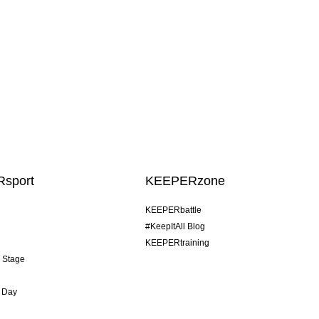
sport
KEEPERzone
KEEPERbattle
#KeepItAll Blog
KEEPERtraining
& Stage
 Day