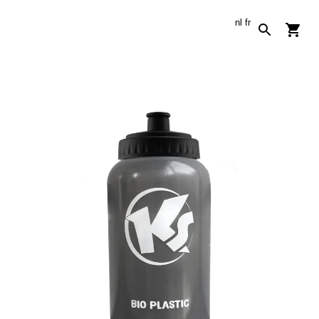
nl
fr