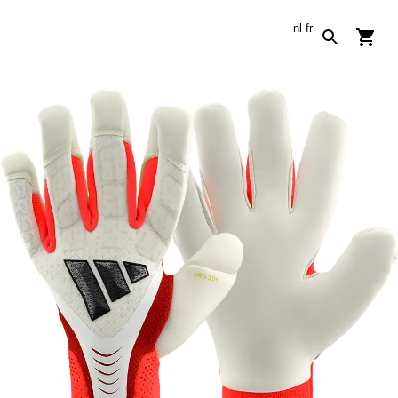
nl
fr