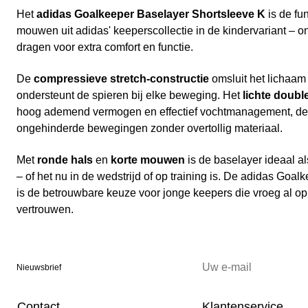
Het
adidas Goalkeeper Baselayer Shortsleeve K
is de fu
mouwen uit adidas' keeperscollectie in de kindervariant – o
dragen voor extra comfort en functie.
De
compressieve stretch-constructie
omsluit het lichaam
ondersteunt de spieren bij elke beweging. Het
lichte doubl
hoog ademend vermogen en effectief vochtmanagement, de
ongehinderde bewegingen zonder overtollig materiaal.
Met
ronde hals
en
korte mouwen
is de baselayer ideaal 
– of het nu in de wedstrijd of op training is. De adidas Goa
is de betrouwbare keuze voor jonge keepers die vroeg al op
vertrouwen.
Nieuwsbrief
Contact
Klantenservice