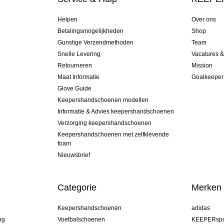
Helpen
Over ons
Betalingsmogelijkheden
Shop
Gunstige Verzendmethoden
Team
Snelle Levering
Vacatures 
Retourneren
Mission
Maat Informatie
Goalkeeper
Glove Guide
Keepershandschoenen modellen
Informatie & Advies keepershandschoenen
Verzorging keepershandschoenen
Keepershandschoenen met zelfklevende
foam
Nieuwsbrief
Categorie
Merken
Keepershandschoenen
adidas
ng
Voetbalschoenen
KEEPERspo