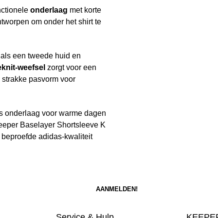
nctionele
onderlaag
met korte
ntworpen om onder het shirt te
 als een tweede huid en
eknit-weefsel
zorgt voor een
 strakke pasvorm voor
als onderlaag voor warme dagen
lkeeper Baselayer Shortsleeve K
 beproefde adidas-kwaliteit
Service & Hulp
KEEPER