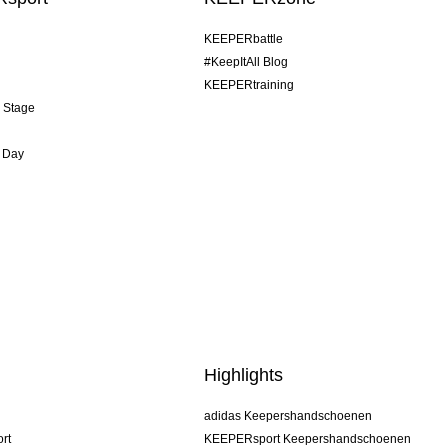
KEEPERbattle
#KeepItAll Blog
KEEPERtraining
& Stage
 Day
Highlights
adidas Keepershandschoenen
rt
KEEPERsport Keepershandschoenen