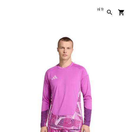
nl
fr