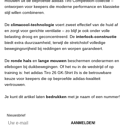
mouwen uit de beproefde adidas Tiro Competition-collectie –
ontworpen voor keepers die moderne performance en klassieke
stijl willen combineren.
De
climacool-technologie
voert zweet effectief van de huid af
en zorgt voor gerichte ventilatie – zo blijf je ook onder volle
belasting droog en geconcentreerd. De
interlock-constructie
biedt extra duurzaamheid, terwijl de stretchstof volledige
bewegingsvrijheid bij reddingen en worpen garandeert.
De
ronde hals
en
lange mouwen
beschermen onderarmen en
ellebogen bij duikbewegingen. Of het nu in de wedstrijd of op
training is: het adidas Tiro 26 GK-Shirt l/s is de betrouwbare
keuze voor keepers die op beproefde adidas-kwaliteit
vertrouwen.
Je kunt dit artikel laten
bedrukken
met je naam of een nummer!
Nieuwsbrief