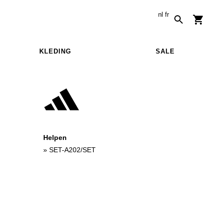
nl
fr
KLEDING
SALE
Helpen
»
SET-A202/SET