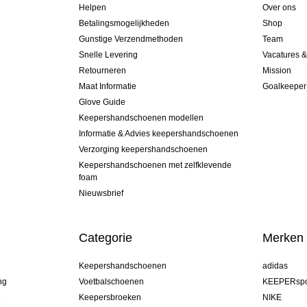
Helpen
Over ons
Betalingsmogelijkheden
Shop
Gunstige Verzendmethoden
Team
Snelle Levering
Vacatures 
Retourneren
Mission
Maat Informatie
Goalkeeper
Glove Guide
Keepershandschoenen modellen
Informatie & Advies keepershandschoenen
Verzorging keepershandschoenen
Keepershandschoenen met zelfklevende
foam
Nieuwsbrief
Categorie
Merken
Keepershandschoenen
adidas
ng
Voetbalschoenen
KEEPERspo
e
Keepersbroeken
NIKE