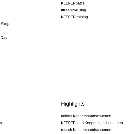
KEEPERbattle
#KeepItAll Blog
KEEPERtraining
& Stage
 Day
Highlights
adidas Keepershandschoenen
rt
KEEPERsport Keepershandschoenen
reusch Keepershandschoenen